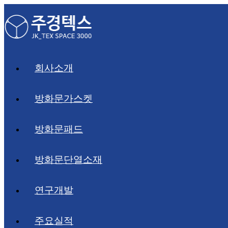
Skip
to
content
회사소개
방화문가스켓
방화문패드
방화문단열소재
연구개발
주요실적